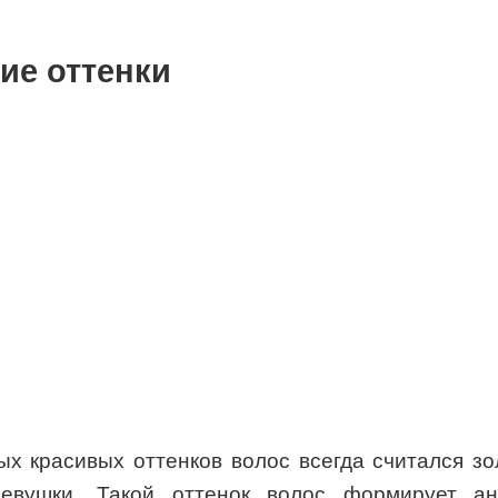
ие оттенки
х красивых оттенков волос всегда считался з
девушки. Такой оттенок волос формирует ан