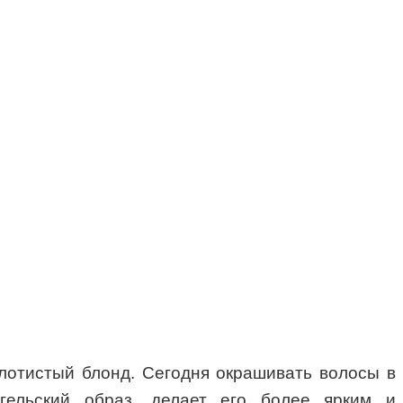
олотистый блонд. Сегодня окрашивать волосы в
гельский образ, делает его более ярким и