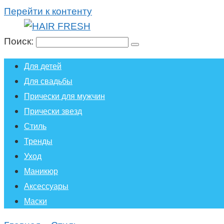
Перейти к контенту
Поиск:
Для детей
Для свадьбы
Прически для мужчин
Прически звезд
Стиль
Тренды
Уход
Маникюр
Аксессуары
Маски