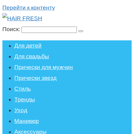
Перейти к контенту
Поиск:
Для детей
Для свадьбы
Прически для мужчин
Прически звезд
Стиль
Тренды
Уход
Маникюр
Аксессуары