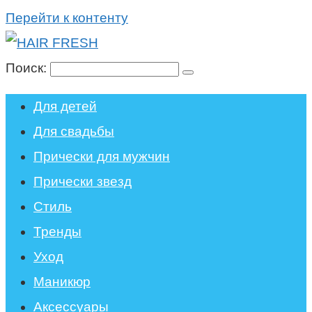
Перейти к контенту
Поиск:
Для детей
Для свадьбы
Прически для мужчин
Прически звезд
Стиль
Тренды
Уход
Маникюр
Аксессуары