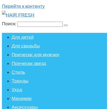
Перейти к контенту
Поиск:
Для детей
Для свадьбы
Прически для мужчин
Прически звезд
Стиль
Тренды
Уход
Маникюр
Аксессуары