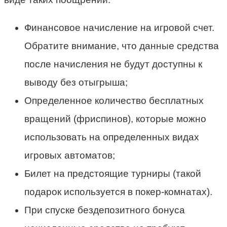
Финансовое начисление на игровой счет.
Обратите внимание, что данные средства
после начисления не будут доступны к
выводу без отыгрыша;
Определенное количество бесплатных
вращений (фриспинов), которые можно
использовать на определенных видах
игровых автоматов;
Билет на предстоящие турниры (такой
подарок используется в покер-комнатах).
При спуске бездепозитного бонуса