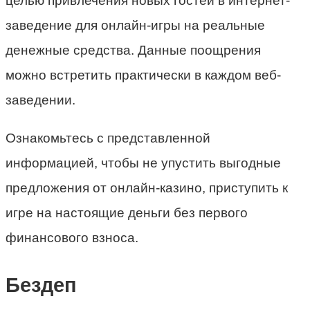
целью привлечения новых гостей в интернет-
заведение для онлайн-игры на реальные
денежные средства. Данные поощрения
можно встретить практически в каждом веб-
заведении.
Ознакомьтесь с представленной
информацией, чтобы не упустить выгодные
предложения от онлайн-казино, приступить к
игре на настоящие деньги без первого
финансового взноса.
Бездеп