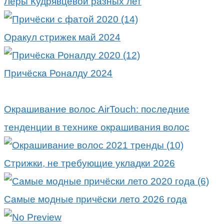
Леры Кудрявцевой разных лет
Оракул стрижек май 2024
Причёска Роналду 2024
Окрашивание волос AirTouch: последние
тенденции в технике окрашивания волос
Стрижки, не требующие укладки 2026
Самые модные причёски лето 2026 года