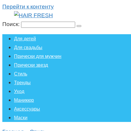
Перейти к контенту
Поиск:
Для детей
Для свадьбы
Прически для мужчин
Прически звезд
Стиль
Тренды
Уход
Маникюр
Аксессуары
Маски