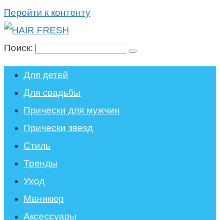
Перейти к контенту
Поиск:
Для детей
Для свадьбы
Прически для мужчин
Прически звезд
Стиль
Тренды
Уход
Маникюр
Аксессуары