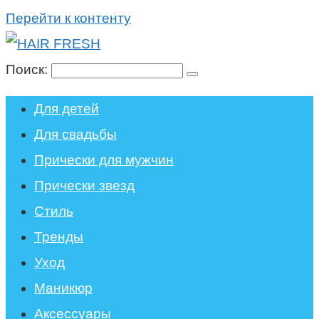
Перейти к контенту
Поиск:
Для детей
Для свадьбы
Прически для мужчин
Прически звезд
Стиль
Тренды
Уход
Маникюр
Аксессуары