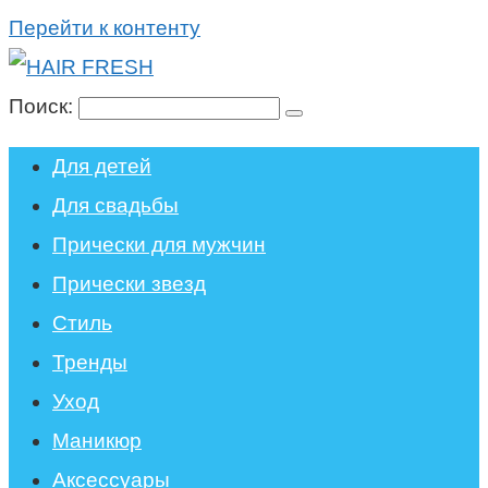
Перейти к контенту
Поиск:
Для детей
Для свадьбы
Прически для мужчин
Прически звезд
Стиль
Тренды
Уход
Маникюр
Аксессуары