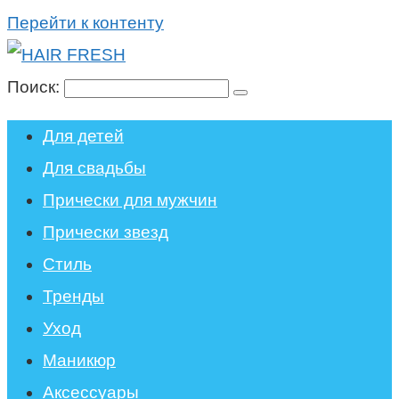
Перейти к контенту
Поиск:
Для детей
Для свадьбы
Прически для мужчин
Прически звезд
Стиль
Тренды
Уход
Маникюр
Аксессуары