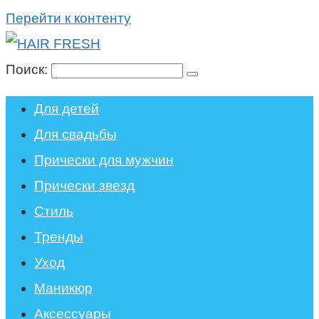
Перейти к контенту
Поиск:
Для детей
Для свадьбы
Прически для мужчин
Прически звезд
Стиль
Тренды
Уход
Маникюр
Аксессуары