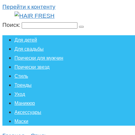
Перейти к контенту
Поиск:
Для детей
Для свадьбы
Прически для мужчин
Прически звезд
Стиль
Тренды
Уход
Маникюр
Аксессуары
Маски