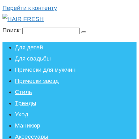
Перейти к контенту
Поиск:
Для детей
Для свадьбы
Прически для мужчин
Прически звезд
Стиль
Тренды
Уход
Маникюр
Аксессуары