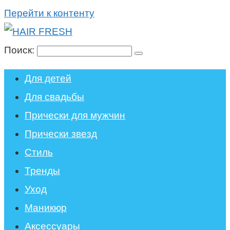
Перейти к контенту
Поиск:
Для детей
Для свадьбы
Прически для мужчин
Прически звезд
Стиль
Тренды
Уход
Маникюр
Аксессуары