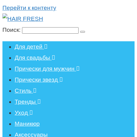
Перейти к контенту
Поиск:
Для детей
Для свадьбы
Прически для мужчин
Прически звезд
Стиль
Тренды
Уход
Маникюр
Аксессуары