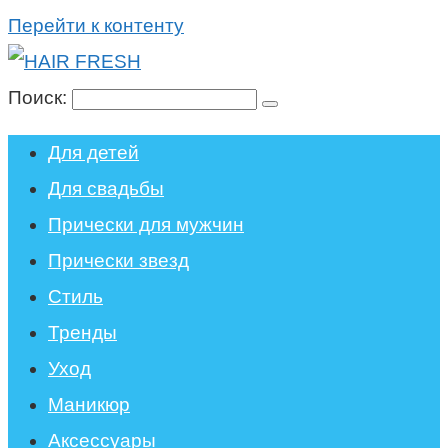
Перейти к контенту
Поиск:
Для детей
Для свадьбы
Прически для мужчин
Прически звезд
Стиль
Тренды
Уход
Маникюр
Аксессуары