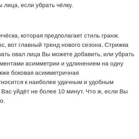
лица, если убрать чёлку.
чёска, которая предполагает стиль гранж.
с, вот главный тренд нового сезона. Стрижка
ать овал лица Вы можете добавить, или убрать
лементами асимметрии и удлинением на одну
также боковая асимметричная
носится к наиболее удачным
и удобным
у
В
ас уйд
ё
т не более 10 минут. Что ж, если
В
ы
о.