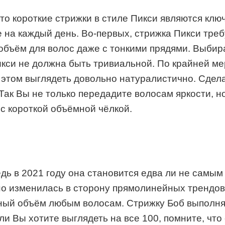
то короткие стрижки в стиле Пикси являются клю
е на каждый день. Во-первых, стрижка Пикси тре
ъём для волос даже с тонкими прядями. Выбирая
икси не должна быть тривиальной. По крайней ме
 этом выглядеть довольно натуралистично. Сдел
Так Вы не только передадите волосам яркости, н
 с короткой объёмной чёлкой.
едь в 2021 году она становится едва ли не самы
ьно изменилась в сторону прямолинейных трендов
ьный объём любым волосам. Стрижку Боб выполня
Если Вы хотите выглядеть на все 100, помните, ч