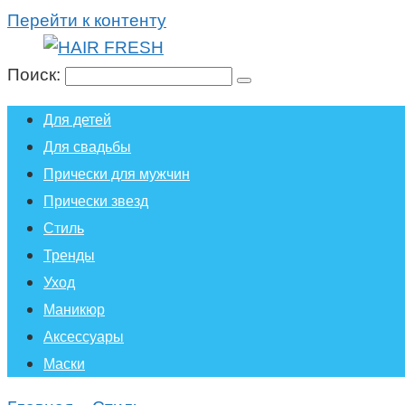
Перейти к контенту
Поиск:
Для детей
Для свадьбы
Прически для мужчин
Прически звезд
Стиль
Тренды
Уход
Маникюр
Аксессуары
Маски