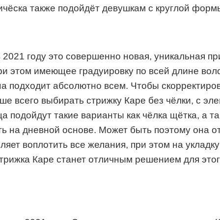
чёска также подойдёт девушкам с круглой формы 
 2021 году это совершенно новая, уникальная при
ри этом имеющее градуировку по всей длине воло
на подходит абсолютно всем. Чтобы скорректиров
чше всего выбирать стрижку Каре без чёлки, с э
а подойдут такие варианты как чёлка щётка, а 
ть на дневной основе
. М
ожет быть поэтому
она
от
ляет воплотить все желания, при этом на укладк
трижка
К
аре станет отличным решением для этог