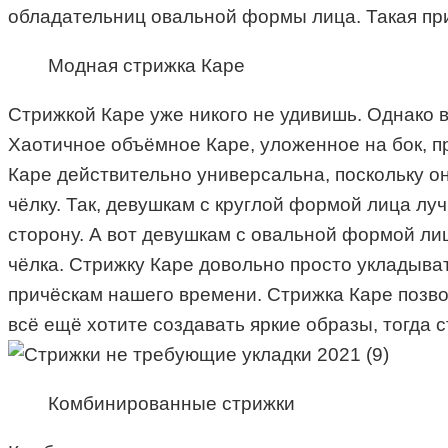
обладательниц овальной формы лица. Такая при
Модная стрижка Каре
Стрижкой Каре уже никого не удивишь. Однако в
Хаотичное объёмное Каре, уложенное на бок, п
Каре действительно универсальна, поскольку о
чёлку. Так, девушкам с круглой формой лица лу
сторону. А вот девушкам с овальной формой лиц
чёлка. Стрижку
К
аре довольно просто укладыва
причёскам нашего времени. Стрижка
К
аре позво
вс
ё
ещ
ё
хотите создавать яркие образы, то
гда
с
Комбинированные стрижки