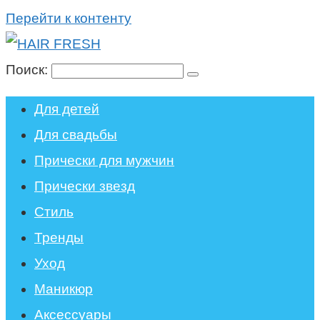
Перейти к контенту
Поиск:
Для детей
Для свадьбы
Прически для мужчин
Прически звезд
Стиль
Тренды
Уход
Маникюр
Аксессуары