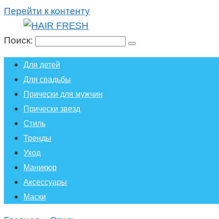
Перейти к контенту
Поиск:
Для детей
Для свадьбы
Прически для мужчин
Прически звезд
Стиль
Тренды
Уход
Маникюр
Аксессуары
Маски