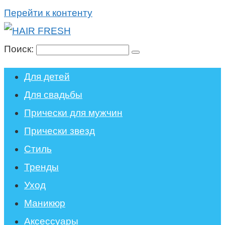
Перейти к контенту
Поиск:
Для детей
Для свадьбы
Прически для мужчин
Прически звезд
Стиль
Тренды
Уход
Маникюр
Аксессуары