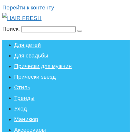
Перейти к контенту
Поиск:
Для детей
Для свадьбы
Прически для мужчин
Прически звезд
Стиль
Тренды
Уход
Маникюр
Аксессуары