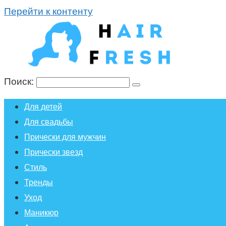
Перейти к контенту
Поиск:
Для детей
Для свадьбы
Прически для мужчин
Прически звезд
Стиль
Тренды
Уход
Маникюр