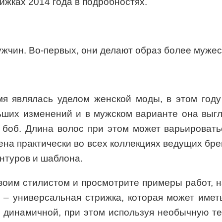
ижках 2014 года в подробностях.
ужчин. Во-первых, они делают образ более муже
емя являлась уделом женской моды, в этом год
ьших изменений и в мужском варианте она выгл
 боб. Длина волос при этом может варьироватьс
ена практически во всех коллекциях ведущих бр
онтуров и шаблона.
воим стилистом и просмотрите примеры работ, 
 – универсальная стрижка, которая может имет
 динамичной, при этом используя необычную те