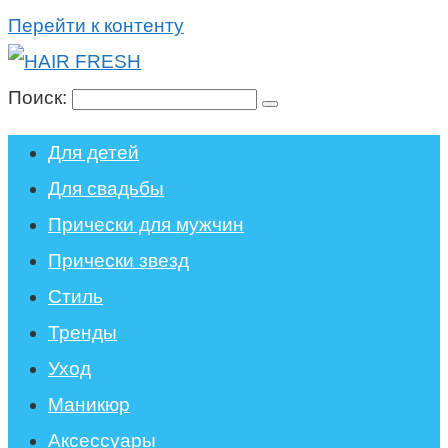
Перейти к контенту
Поиск:
Для детей
Для свадьбы
Прически для мужчин
Прически звезд
Стиль
Тренды
Уход
Маникюр
Аксессуары