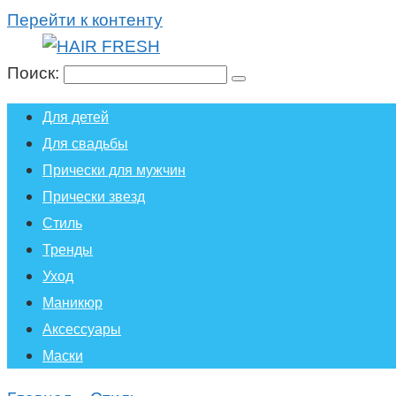
Перейти к контенту
Поиск:
Для детей
Для свадьбы
Прически для мужчин
Прически звезд
Стиль
Тренды
Уход
Маникюр
Аксессуары
Маски