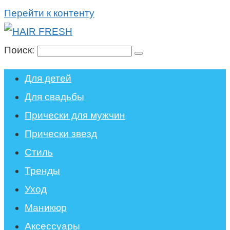
Перейти к контенту
Поиск:
Для детей
Для свадьбы
Прически для мужчин
Прически звезд
Стиль
Тренды
Уход
Маникюр
Аксессуары