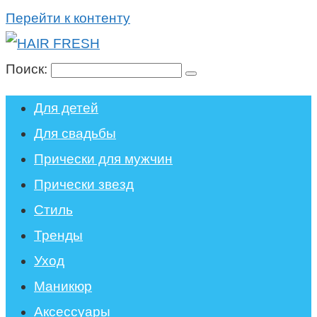
Перейти к контенту
Поиск:
Для детей
Для свадьбы
Прически для мужчин
Прически звезд
Стиль
Тренды
Уход
Маникюр
Аксессуары