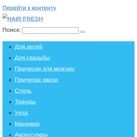
Перейти к контенту
Поиск:
Для детей
Для свадьбы
Прически для мужчин
Прически звезд
Стиль
Тренды
Уход
Маникюр
Аксессуары