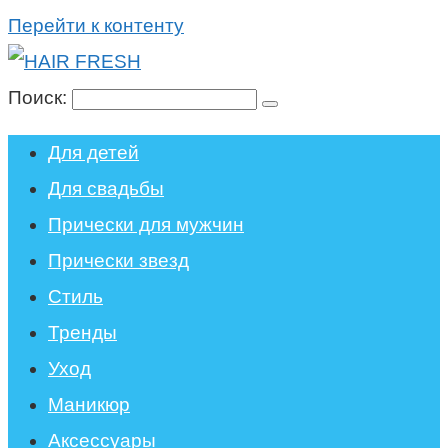
Перейти к контенту
Поиск:
Для детей
Для свадьбы
Прически для мужчин
Прически звезд
Стиль
Тренды
Уход
Маникюр
Аксессуары