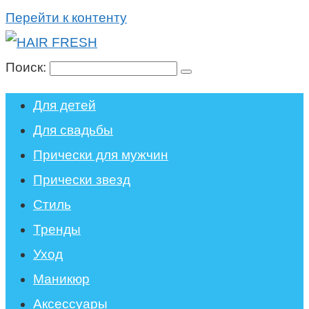
Перейти к контенту
Поиск:
Для детей
Для свадьбы
Прически для мужчин
Прически звезд
Стиль
Тренды
Уход
Маникюр
Аксессуары