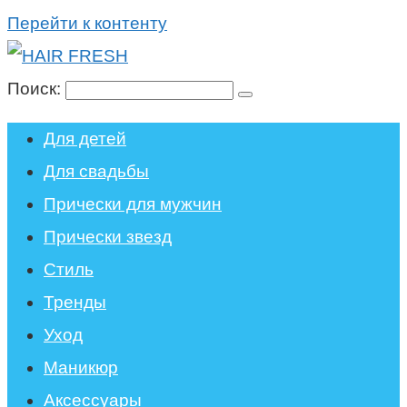
Перейти к контенту
Поиск:
Для детей
Для свадьбы
Прически для мужчин
Прически звезд
Стиль
Тренды
Уход
Маникюр
Аксессуары