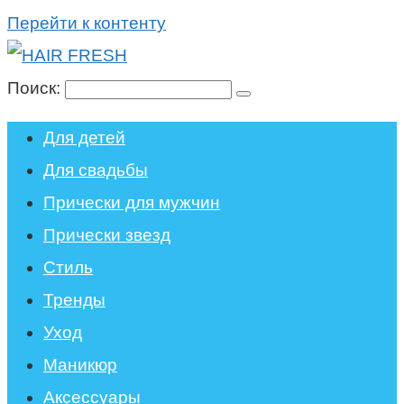
Перейти к контенту
Поиск:
Для детей
Для свадьбы
Прически для мужчин
Прически звезд
Стиль
Тренды
Уход
Маникюр
Аксессуары