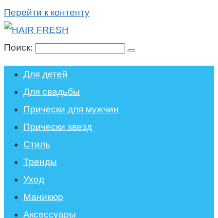
Перейти к контенту
Поиск:
Для детей
Для свадьбы
Прически для мужчин
Прически звезд
Стиль
Тренды
Уход
Маникюр
Аксессуары