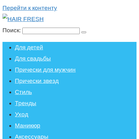
Перейти к контенту
Поиск:
Для детей
Для свадьбы
Прически для мужчин
Прически звезд
Стиль
Тренды
Уход
Маникюр
Аксессуары