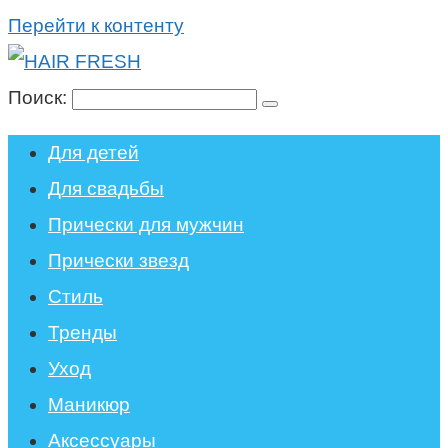
Перейти к контенту
Поиск:
Для детей
Для свадьбы
Прически для мужчин
Прически звезд
Стиль
Тренды
Уход
Маникюр
Аксессуары