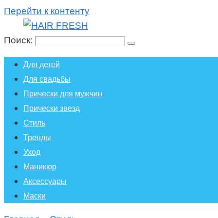
Перейти к контенту
Поиск:
Для детей
Для свадьбы
Прически для мужчин
Прически звезд
Стиль
Тренды
Уход
Маникюр
Аксессуары
Маски