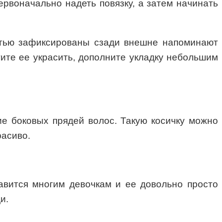
ервоначально надеть повязку, а затем начинать
остью зафиксированы сзади внешне напоминают
тите ее украсить, дополните укладку небольшим
ние боковых прядей волос. Такую косичку можно
расиво.
равится многим девочкам и ее довольно просто
и.