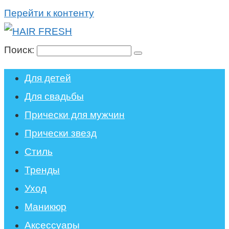
Перейти к контенту
Поиск:
Для детей
Для свадьбы
Прически для мужчин
Прически звезд
Стиль
Тренды
Уход
Маникюр
Аксессуары