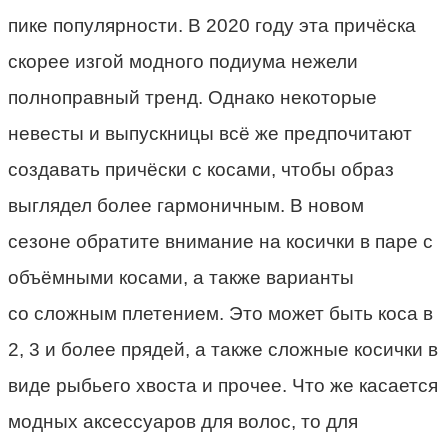
пике популярности. В 2020 году эт
а
причёска
скорее изгой модного подиума нежели
полноправный
тренд
. Однако некоторые
невест
ы и
выпускниц
ы
всё же предпочитают
создавать причёски с косами, чтобы образ
выглядел более гармоничным.
В н
овом
сезоне
о
братите внимание на косички в паре с
объёмными
коса
ми
,
а также варианты
с
о
сложным плетением. Это может быть к
о
са в
2
,
3
и
более прядей,
а
также сложные косички в
виде рыбьего хвоста и прочее. Что же касается
модных аксессуаров для волос, то для