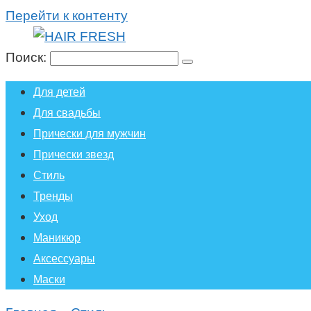
Перейти к контенту
Поиск:
Для детей
Для свадьбы
Прически для мужчин
Прически звезд
Стиль
Тренды
Уход
Маникюр
Аксессуары
Маски