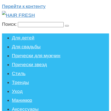
Перейти к контенту
Поиск:
Для детей
Для свадьбы
Прически для мужчин
Прически звезд
Стиль
Тренды
Уход
Маникюр
Аксессуары