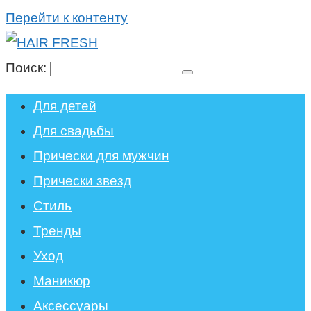
Перейти к контенту
Поиск:
Для детей
Для свадьбы
Прически для мужчин
Прически звезд
Стиль
Тренды
Уход
Маникюр
Аксессуары