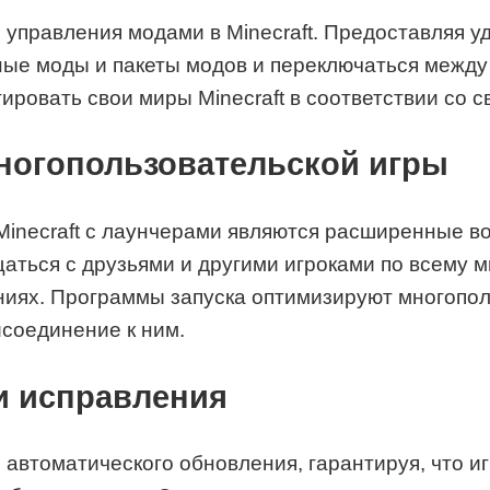
управления модами в Minecraft. Предоставляя у
чные моды и пакеты модов и переключаться межд
ировать свои миры Minecraft в соответствии со 
ногопользовательской игры
inecraft с лаунчерами являются расширенные в
щаться с друзьями и другими игроками по всему 
ниях. Программы запуска оптимизируют многопол
исоединение к ним.
и исправления
втоматического обновления, гарантируя, что игр