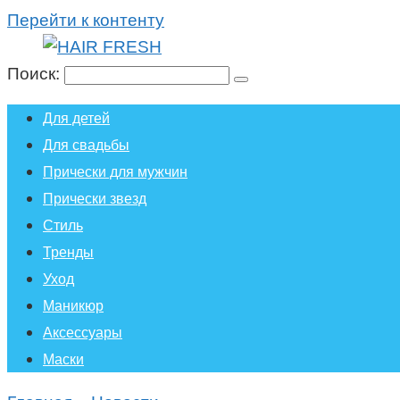
Перейти к контенту
Поиск:
Для детей
Для свадьбы
Прически для мужчин
Прически звезд
Стиль
Тренды
Уход
Маникюр
Аксессуары
Маски