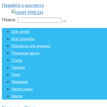
Перейти к контенту
Поиск:
Для детей
Для свадьбы
Прически для мужчин
Прически звезд
Стиль
Тренды
Уход
Маникюр
Аксессуары
Маски