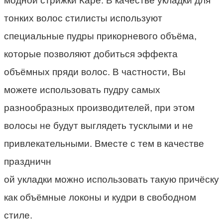
модн
ой
стрижки
К
аре
. В
качестве укладки для
тонких волос стилисты используют
специальные пудры прикорневого объёма,
котор
ые
позволя
ю
т добиться эффекта
объ
ё
мных пряди волос. В частности, Вы
можете использовать пудру самых
разнообразных производителей, при этом
волосы не будут выглядеть тусклыми и не
привлекательными. Вместе с тем в качестве
праздничн
ой
укладки можно использовать такую причёску
как объ
ё
мные локоны и кудри
в с
вободном
стиле.