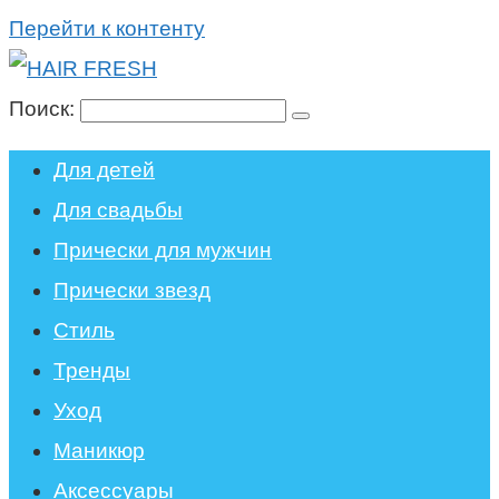
Перейти к контенту
Поиск:
Для детей
Для свадьбы
Прически для мужчин
Прически звезд
Стиль
Тренды
Уход
Маникюр
Аксессуары