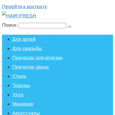
Перейти к контенту
Поиск:
Для детей
Для свадьбы
Прически для мужчин
Прически звезд
Стиль
Тренды
Уход
Маникюр
Аксессуары