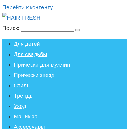
Перейти к контенту
Поиск:
Для детей
Для свадьбы
Прически для мужчин
Прически звезд
Стиль
Тренды
Уход
Маникюр
Аксессуары