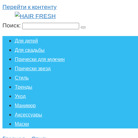
Перейти к контенту
Поиск:
Для детей
Для свадьбы
Прически для мужчин
Прически звезд
Стиль
Тренды
Уход
Маникюр
Аксессуары
Маски