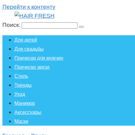
Перейти к контенту
Поиск:
Для детей
Для свадьбы
Прически для мужчин
Прически звезд
Стиль
Тренды
Уход
Маникюр
Аксессуары
Маски