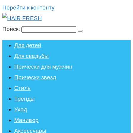
Перейти к контенту
Поиск:
Для детей
Для свадьбы
Прически для мужчин
Прически звезд
Стиль
Тренды
Уход
Маникюр
Аксессуары