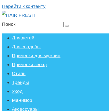
Перейти к контенту
Поиск:
Для детей
Для свадьбы
Прически для мужчин
Прически звезд
Стиль
Тренды
Уход
Маникюр
Аксессуары