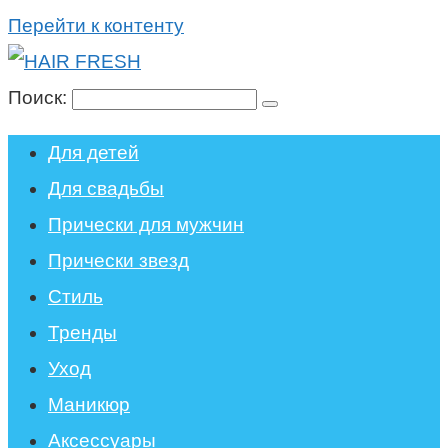
Перейти к контенту
Поиск:
Для детей
Для свадьбы
Прически для мужчин
Прически звезд
Стиль
Тренды
Уход
Маникюр
Аксессуары