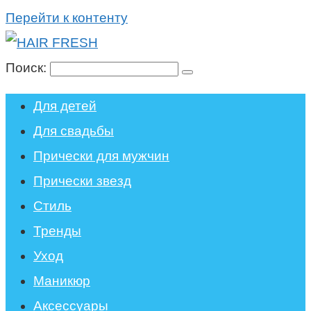
Перейти к контенту
Поиск:
Для детей
Для свадьбы
Прически для мужчин
Прически звезд
Стиль
Тренды
Уход
Маникюр
Аксессуары